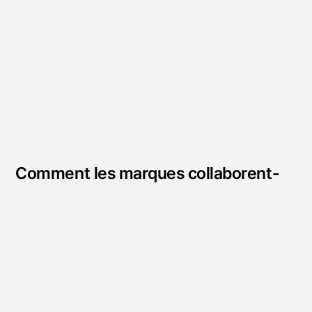
Comment les marques collaborent-
elles avec les influenceurs ?
Les marques peuvent engager les
influenceurs à travers :